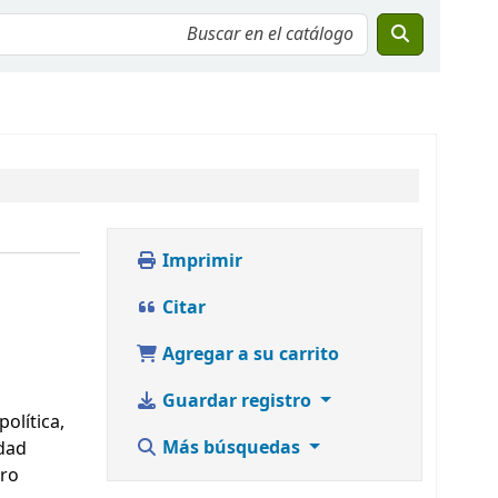
Imprimir
Citar
Agregar a su carrito
Guardar registro
olítica,
Más búsquedas
idad
ero