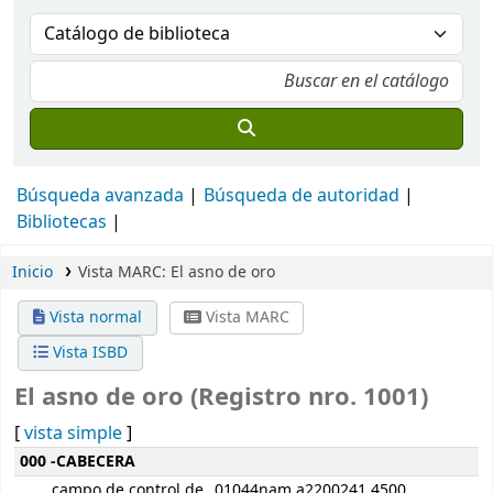
Búsqueda avanzada
Búsqueda de autoridad
Bibliotecas
Inicio
Vista MARC: El asno de oro
Vista normal
Vista MARC
Vista ISBD
El asno de oro (Registro nro. 1001)
[
vista simple
]
Detalles MARC
000 -CABECERA
campo de control de
01044nam a2200241 4500