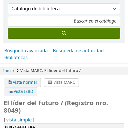
Búsqueda avanzada
Búsqueda de autoridad
Bibliotecas
Inicio
Vista MARC: El líder del futuro /
Vista normal
Vista MARC
Vista ISBD
El líder del futuro / (Registro nro.
8049)
[
vista simple
]
Detalles MARC
000 -CABECERA