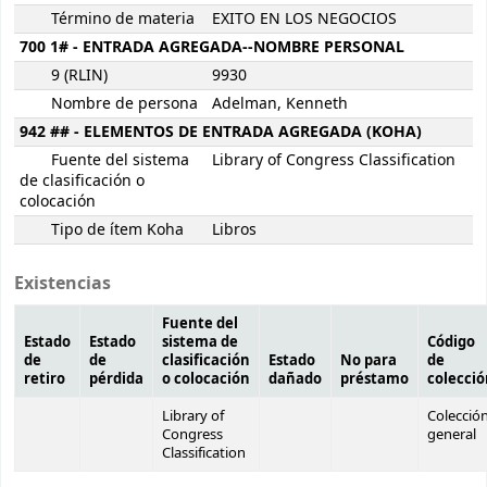
Término de materia
EXITO EN LOS NEGOCIOS
700 1# - ENTRADA AGREGADA--NOMBRE PERSONAL
9 (RLIN)
9930
Nombre de persona
Adelman, Kenneth
942 ## - ELEMENTOS DE ENTRADA AGREGADA (KOHA)
Fuente del sistema
Library of Congress Classification
de clasificación o
colocación
Tipo de ítem Koha
Libros
Existencias
Fuente del
Estado
Estado
sistema de
Código
de
de
clasificación
Estado
No para
de
retiro
pérdida
o colocación
dañado
préstamo
colecci
Library of
Colecció
Congress
general
Classification