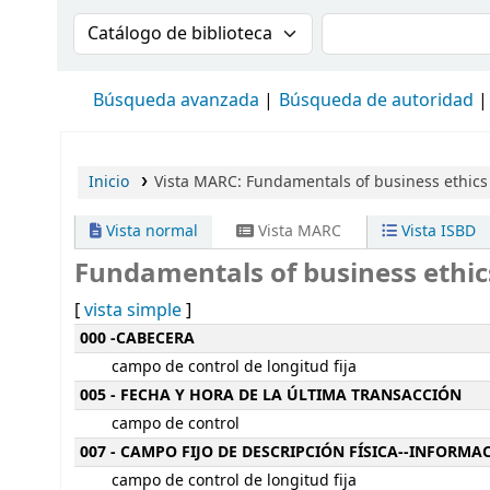
Buscar en el catálogo por:
Buscar en el cat
Búsqueda avanzada
Búsqueda de autoridad
Inicio
Vista MARC: Fundamentals of business ethics 
Vista normal
Vista MARC
Vista ISBD
Fundamentals of business ethics 
[
vista simple
]
Detalles MARC
000 -CABECERA
campo de control de longitud fija
005 - FECHA Y HORA DE LA ÚLTIMA TRANSACCIÓN
campo de control
007 - CAMPO FIJO DE DESCRIPCIÓN FÍSICA--INFORM
campo de control de longitud fija