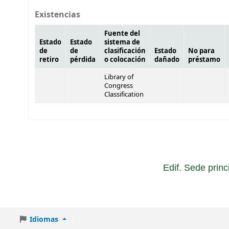
Existencias
Fuente del
Estado
Estado
sistema de
de
de
clasificación
Estado
No para
retiro
pérdida
o colocación
dañado
préstamo
Library of
Congress
Classification
Edif. Sede princ
Idiomas