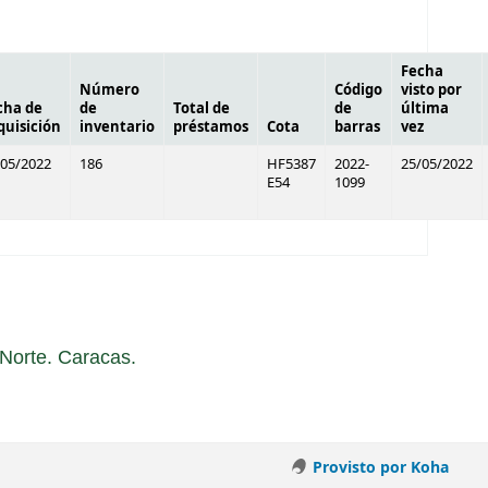
Fecha
Número
Código
visto por
cha de
de
Total de
de
última
quisición
inventario
préstamos
Cota
barras
vez
/05/2022
186
HF5387
2022-
25/05/2022
E54
1099
a Norte. Caracas.
Provisto por Koha