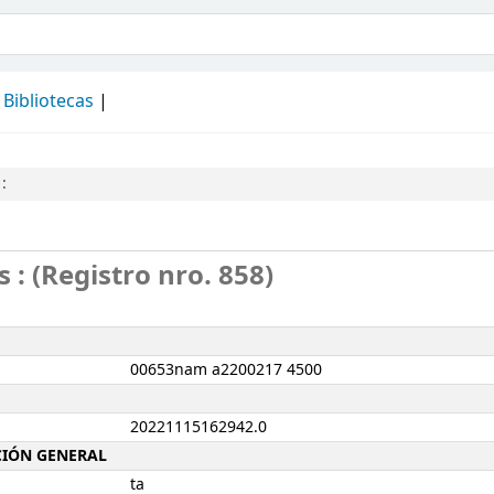
álogo
Bibliotecas
:
: (Registro nro. 858)
00653nam a2200217 4500
20221115162942.0
ACIÓN GENERAL
ta