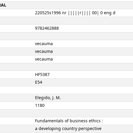
RAL
220525s1996 nr |||||r|||| 00| 0 eng d
9782462888
vecauma
vecauma
vecauma
HF5387
E54
Elegido, J. M.
1180
Fundamentals of business ethics :
a developing country perspective