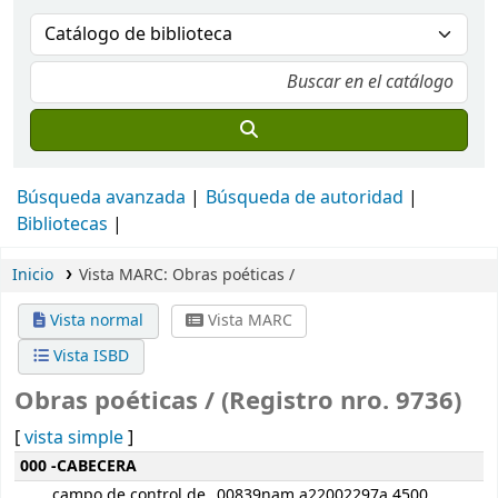
Búsqueda avanzada
Búsqueda de autoridad
Bibliotecas
Inicio
Vista MARC: Obras poéticas /
Vista normal
Vista MARC
Vista ISBD
Obras poéticas / (Registro nro. 9736)
[
vista simple
]
Detalles MARC
000 -CABECERA
campo de control de
00839nam a22002297a 4500