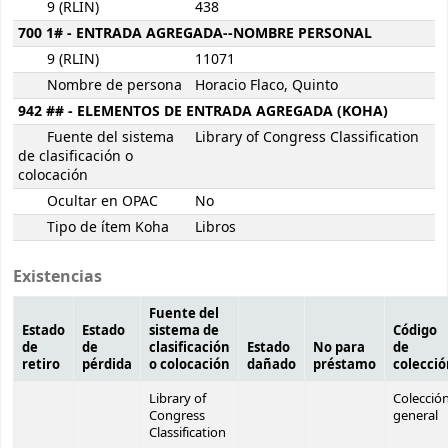
9 (RLIN)
438
700 1# - ENTRADA AGREGADA--NOMBRE PERSONAL
9 (RLIN)
11071
Nombre de persona
Horacio Flaco, Quinto
942 ## - ELEMENTOS DE ENTRADA AGREGADA (KOHA)
Fuente del sistema
Library of Congress Classification
de clasificación o
colocación
Ocultar en OPAC
No
Tipo de ítem Koha
Libros
Existencias
Fuente del
Estado
Estado
sistema de
Código
de
de
clasificación
Estado
No para
de
retiro
pérdida
o colocación
dañado
préstamo
colecci
Library of
Colecció
Congress
general
Classification