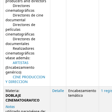
producers and directors
Directores
cinematográficos
Directores de cine
documental
Directores de
películas
cinematográficas
Directores de
documentales
Realizadores
cinematográficos
véase además:
ARTISTAS
(Encabezamiento
genérico)
CINE PRODUCCION
Y DIRECCION
Materia:
Detalle
Encabezamiento
1 regi
DOBLAJE
temático
CINEMATOGRAFICO
Notas
utilizado para/véase de: