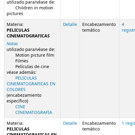
utilizado para/véase de:
Children in motion
pictures
Materia:
Detalle
Encabezamiento
4
PELICULAS
temático
regist
CINEMATOGRAFICAS
Notas
utilizado para/véase de:
Motion picture film
Filmes
Películas de cine
véase además:
PELICULAS
CINEMATOGRAFICAS EN
COLORES
(encabezamiento
específico)
CINE
CINEMATOGRAFIA
Materia:
Detalle
Encabezamiento
1 regi
PELICULAS
temático
CINEMATOGRAFICAS EN