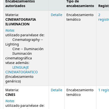
Encabezamientos
Tipo de
autorizados
encabezamiento
Regist
Resultados de búsqueda de autoridad
Materia:
Detalle
Encabezamiento
2
CINEMATOGRAFIA
temático
regist
ILUMINACION
Notas
utilizado para/véase de:
Cinematography --
Lighting
Cine -- Iluminación
Iluminación
cinematográfica
véase además:
LENGUAJE
CINEMATOGRAFICO
(Encabezamiento
genérico)
Materia:
Detalle
Encabezamiento
1 regi
CINES
temático
Notas
utilizado para/véase de: