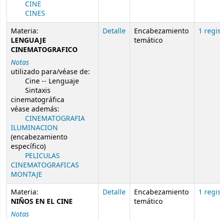
CINE
CINES
Materia:
Detalle
Encabezamiento
1 regi
LENGUAJE
temático
CINEMATOGRAFICO
Notas
utilizado para/véase de:
Cine -- Lenguaje
Sintaxis
cinematográfica
véase además:
CINEMATOGRAFIA
ILUMINACION
(encabezamiento
específico)
PELICULAS
CINEMATOGRAFICAS
MONTAJE
Materia:
Detalle
Encabezamiento
1 regi
NIÑOS EN EL CINE
temático
Notas