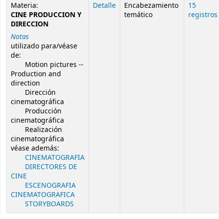
Resultados de búsqueda de autoridad
Materia:
Detalle
Encabezamiento
15
CINE PRODUCCION Y
temático
registros
DIRECCION
Notas
utilizado para/véase
de:
Motion pictures --
Production and
direction
Dirección
cinematográfica
Producción
cinematográfica
Realización
cinematográfica
véase además:
CINEMATOGRAFIA
DIRECTORES DE
CINE
ESCENOGRAFIA
CINEMATOGRAFICA
STORYBOARDS