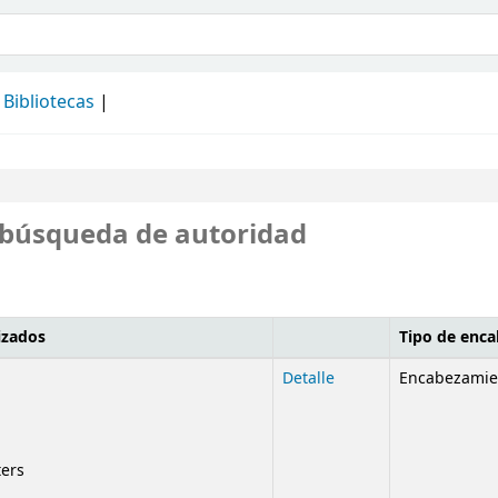
álogo
Bibliotecas
 búsqueda de autoridad
izados
Tipo de enc
da de autoridad
Detalle
Encabezamie
ters