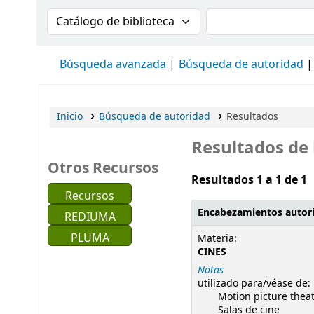
Buscar en el catálogo por:
Buscar en el cat
Búsqueda avanzada
Búsqueda de autoridad
Inicio
Búsqueda de autoridad
Resultados
Resultados de
Otros Recursos
Resultados 1 a 1 de 1
Recursos
Encabezamientos autor
REDIUMA
Resultados de búsque
PLUMA
Materia:
CINES
Notas
utilizado para/véase de:
Motion picture thea
Salas de cine