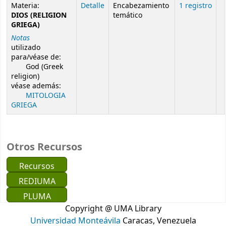
Resultados de búsqueda de autoridad
Materia:
Detalle
Encabezamiento
1 registro
DIOS (RELIGION
temático
GRIEGA)
Notas
utilizado
para/véase de:
God (Greek
religion)
véase además:
MITOLOGIA
GRIEGA
Otros Recursos
Recursos
REDIUMA
PLUMA
Copyright @ UMA Library
Universidad Monteávila
Caracas, Venezuela