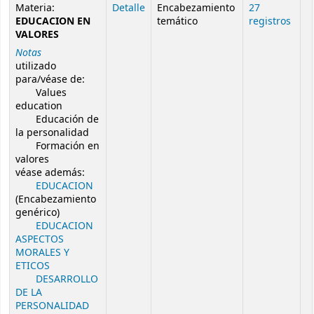
Resultados de búsqueda de autoridad
Materia:
Detalle
Encabezamiento
27
EDUCACION EN
temático
registros
VALORES
Notas
utilizado
para/véase de:
Values
education
Educación de
la personalidad
Formación en
valores
véase además:
EDUCACION
(Encabezamiento
genérico)
EDUCACION
ASPECTOS
MORALES Y
ETICOS
DESARROLLO
DE LA
PERSONALIDAD