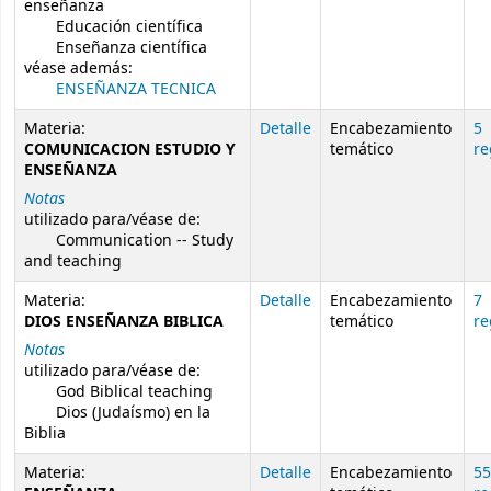
enseñanza
Educación científica
Enseñanza científica
véase además:
ENSEÑANZA TECNICA
Materia:
Detalle
Encabezamiento
5
COMUNICACION ESTUDIO Y
temático
re
ENSEÑANZA
Notas
utilizado para/véase de:
Communication -- Study
and teaching
Materia:
Detalle
Encabezamiento
7
DIOS ENSEÑANZA BIBLICA
temático
re
Notas
utilizado para/véase de:
God Biblical teaching
Dios (Judaísmo) en la
Biblia
Materia:
Detalle
Encabezamiento
55