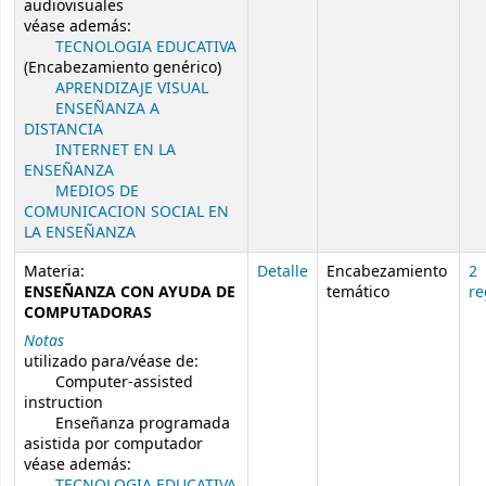
audiovisuales
véase además:
TECNOLOGIA EDUCATIVA
(Encabezamiento genérico)
APRENDIZAJE VISUAL
ENSEÑANZA A
DISTANCIA
INTERNET EN LA
ENSEÑANZA
MEDIOS DE
COMUNICACION SOCIAL EN
LA ENSEÑANZA
Materia:
Detalle
Encabezamiento
2
ENSEÑANZA CON AYUDA DE
temático
re
COMPUTADORAS
Notas
utilizado para/véase de:
Computer-assisted
instruction
Enseñanza programada
asistida por computador
véase además:
TECNOLOGIA EDUCATIVA