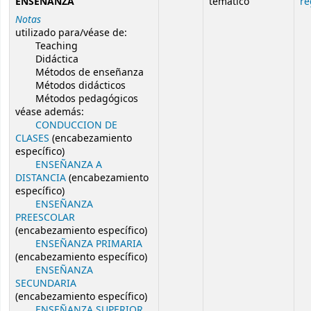
ENSEÑANZA
temático
re
Notas
utilizado para/véase de:
Teaching
Didáctica
Métodos de enseñanza
Métodos didácticos
Métodos pedagógicos
véase además:
CONDUCCION DE
CLASES
(encabezamiento
específico)
ENSEÑANZA A
DISTANCIA
(encabezamiento
específico)
ENSEÑANZA
PREESCOLAR
(encabezamiento específico)
ENSEÑANZA PRIMARIA
(encabezamiento específico)
ENSEÑANZA
SECUNDARIA
(encabezamiento específico)
ENSEÑANZA SUPERIOR