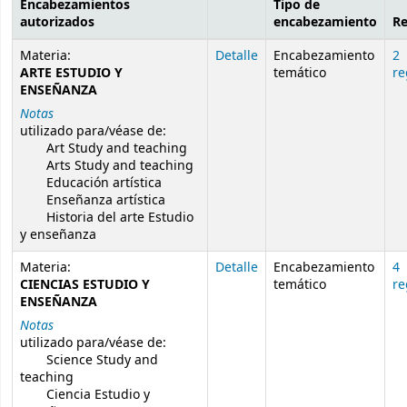
Encabezamientos
Tipo de
autorizados
encabezamiento
Re
Resultados de búsqueda de autoridad
Materia:
Detalle
Encabezamiento
2
ARTE ESTUDIO Y
temático
re
ENSEÑANZA
Notas
utilizado para/véase de:
Art Study and teaching
Arts Study and teaching
Educación artística
Enseñanza artística
Historia del arte Estudio
y enseñanza
Materia:
Detalle
Encabezamiento
4
CIENCIAS ESTUDIO Y
temático
re
ENSEÑANZA
Notas
utilizado para/véase de:
Science Study and
teaching
Ciencia Estudio y