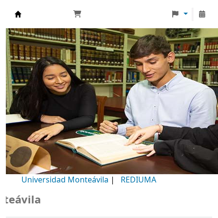
Biblioteca Universidad Monteávila
Universidad Monteávila
|
REDIUMA
B