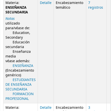
Resultados de búsqueda de autoridad
Materia:
Detalle
Encabezamiento
7
ENSEÑANZA
temático
registros
SECUNDARIA
Notas
utilizado
para/véase de:
Education,
Secondary
Educación
secundaria
Enseñanza
media
véase además:
ENSEÑANZA
(Encabezamiento
genérico)
ESTUDIANTES
DE ENSEÑANZA
SECUNDARIA
FORMACION
PROFESIONAL
Materia:
Detalle
Encabezamiento
3