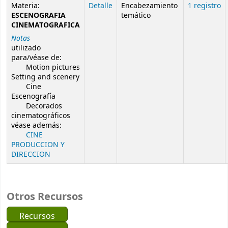
Resultados de búsqueda de autoridad
Materia:
Detalle
Encabezamiento
1 registro
ESCENOGRAFIA
temático
CINEMATOGRAFICA
Notas
utilizado
para/véase de:
Motion pictures
Setting and scenery
Cine
Escenografía
Decorados
cinematográficos
véase además:
CINE
PRODUCCION Y
DIRECCION
Otros Recursos
Recursos