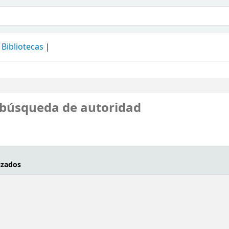
álogo
Bibliotecas
 búsqueda de autoridad
izados
da de autoridad