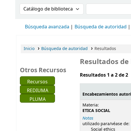
Buscar en el catálogo por:
Buscar en el cat
Búsqueda avanzada
Búsqueda de autoridad
Inicio
Búsqueda de autoridad
Resultados
Resultados de
Otros Recursos
Resultados 1 a 2 de 2
Recursos
REDIUMA
Encabezamientos autor
PLUMA
Resultados de búsque
Materia:
ETICA SOCIAL
Notas
utilizado para/véase de:
Social ethics