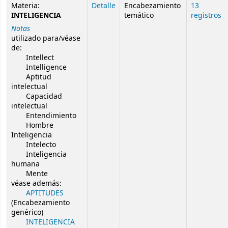
Resultados de búsqueda de autoridad
Materia:
Detalle
Encabezamiento
13
INTELIGENCIA
temático
registros
Notas
utilizado para/véase
de:
Intellect
Intelligence
Aptitud
intelectual
Capacidad
intelectual
Entendimiento
Hombre
Inteligencia
Intelecto
Inteligencia
humana
Mente
véase además:
APTITUDES
(Encabezamiento
genérico)
INTELIGENCIA