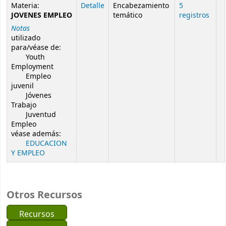
Resultados de búsqueda de autoridad
Materia:
Detalle
Encabezamiento
5
JOVENES EMPLEO
temático
registros
Notas
utilizado
para/véase de:
Youth
Employment
Empleo
juvenil
Jóvenes
Trabajo
Juventud
Empleo
véase además:
EDUCACION
Y EMPLEO
Otros Recursos
Recursos