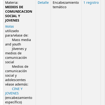
Resultados de búsqueda de autoridad
Materia:
Detalle
Encabezamiento
1 registro
MEDIOS DE
temático
COMUNICACION
SOCIAL Y
JOVENES
Notas
utilizado
para/véase de:
Mass media
and youth
Jóvenes y
medios de
comunicación
social
Medios de
comunicación
social y
adolescentes
véase además:
CINE Y
JOVENES
(encabezamiento
específico)