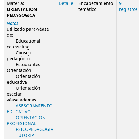
Resultados de búsqueda de autoridad
Materia:
Detalle
Encabezamiento
9
ORIENTACION
temático
registros
PEDAGOGICA
Notas
utilizado para/véase
de:
Educational
counseling
Consejo
pedagógico
Estudiantes
Orientación
Orientación
educativa
Orientación
escolar
véase además:
ASESORAMIENTO
EDUCATIVO
ORIENTACION
PROFESIONAL
PSICOPEDAGOGIA
TUTORIA