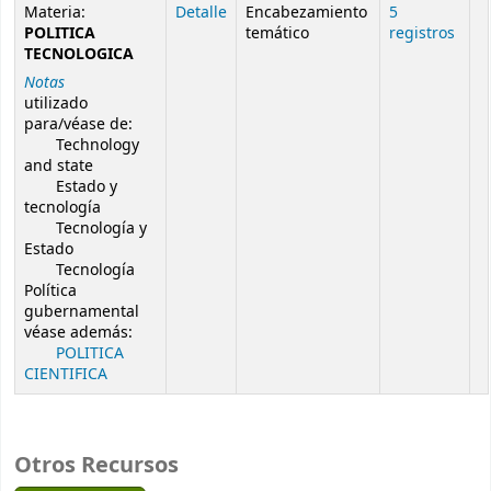
Resultados de búsqueda de autoridad
Materia:
Detalle
Encabezamiento
5
POLITICA
temático
registros
TECNOLOGICA
Notas
utilizado
para/véase de:
Technology
and state
Estado y
tecnología
Tecnología y
Estado
Tecnología
Política
gubernamental
véase además:
POLITICA
CIENTIFICA
Otros Recursos