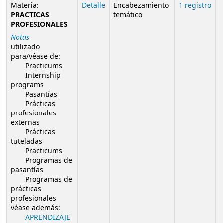
Resultados de búsqueda de autoridad
Materia:
Detalle
Encabezamiento
1 registro
PRACTICAS
temático
PROFESIONALES
Notas
utilizado
para/véase de:
Practicums
Internship
programs
Pasantías
Prácticas
profesionales
externas
Prácticas
tuteladas
Practicums
Programas de
pasantías
Programas de
prácticas
profesionales
véase además:
APRENDIZAJE