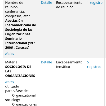
Resultados de búsqueda de autoridad
Nombre de
Detalle
Encabezamiento
1 registro
reunión,
de reunión
conferencia,
congresos, etc.:
Asociación
Iberoamericana de
Sociología de las
Organizaciones.
Seminario
Internacional (19 :
2006 : Caracas)
Notas
Materia:
Detalle
Encabezamiento
5
SOCIOLOGIA DE
temático
registros
LAS
ORGANIZACIONES
Notas
utilizado
para/véase de:
Organizational
sociology
Organizaciones