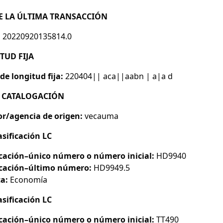
DE LA ÚLTIMA TRANSACCIÓN
:
20220920135814.0
TUD FIJA
de longitud fija:
220404|| aca||aabn | a|a d
LA CATALOGACIÓN
r/agencia de origen:
vecauma
asificación LC
cación–único número o número inicial:
HD9940
icación–último número:
HD9949.5
a:
Economía
asificación LC
cación–único número o número inicial:
TT490