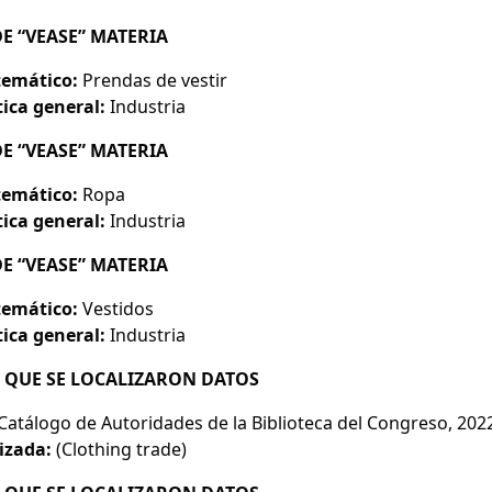
DE “VEASE” MATERIA
emático:
Prendas de vestir
ica general:
Industria
DE “VEASE” MATERIA
emático:
Ropa
ica general:
Industria
DE “VEASE” MATERIA
emático:
Vestidos
ica general:
Industria
LA QUE SE LOCALIZARON DATOS
Catálogo de Autoridades de la Biblioteca del Congreso, 202
izada:
(Clothing trade)