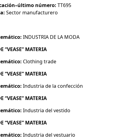
icación–último número:
TT695
a:
Sector manufacturero
emático:
INDUSTRIA DE LA MODA
DE “VEASE” MATERIA
emático:
Clothing trade
DE “VEASE” MATERIA
emático:
Industria de la confección
DE “VEASE” MATERIA
emático:
Industria del vestido
DE “VEASE” MATERIA
emático:
Industria del vestuario