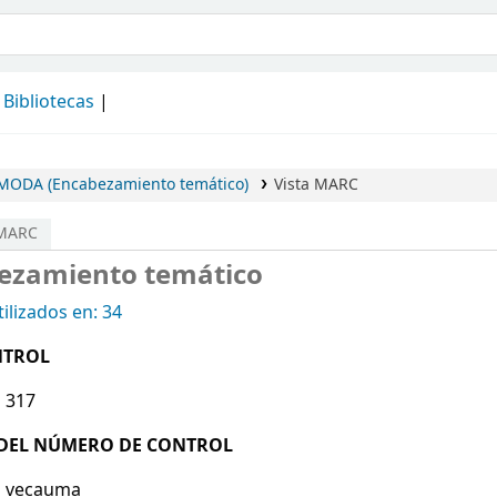
álogo
Bibliotecas
MODA (Encabezamiento temático)
Vista MARC
 MARC
ezamiento temático
ilizados en: 34
NTROL
:
317
R DEL NÚMERO DE CONTROL
:
vecauma