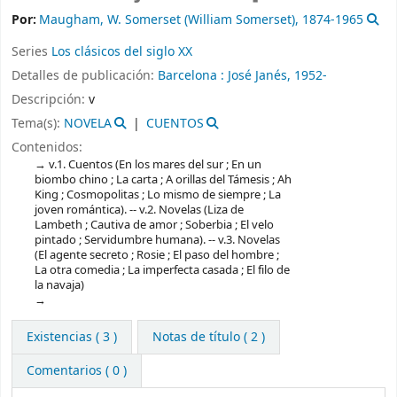
Por:
Maugham, W. Somerset (William Somerset)
, 1874-1965
Series
Los clásicos del siglo XX
Detalles de publicación:
Barcelona :
José Janés,
1952-
Descripción:
v
Tema(s):
NOVELA
CUENTOS
Contenidos:
v.1. Cuentos (En los mares del sur ; En un
biombo chino ; La carta ; A orillas del Támesis ; Ah
King ; Cosmopolitas ; Lo mismo de siempre ; La
joven romántica). -- v.2. Novelas (Liza de
Lambeth ; Cautiva de amor ; Soberbia ; El velo
pintado ; Servidumbre humana). -- v.3. Novelas
(El agente secreto ; Rosie ; El paso del hombre ;
La otra comedia ; La imperfecta casada ; El filo de
la navaja)
Existencias
( 3 )
Notas de título ( 2 )
Comentarios ( 0 )