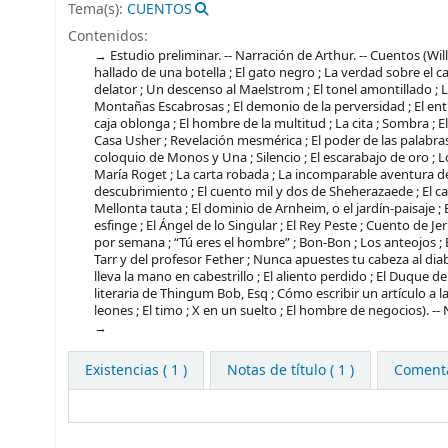
Tema(s):
CUENTOS
Contenidos:
Estudio preliminar. -- Narración de Arthur. -- Cuentos (Wi
hallado de una botella ; El gato negro ; La verdad sobre el ca
delator ; Un descenso al Maelstrom ; El tonel amontillado ; 
Montañas Escabrosas ; El demonio de la perversidad ; El ent
caja oblonga ; El hombre de la multitud ; La cita ; Sombra ; El
Casa Usher ; Revelación mesmérica ; El poder de las palabras
coloquio de Monos y Una ; Silencio ; El escarabajo de oro ; L
María Roget ; La carta robada ; La incomparable aventura de
descubrimiento ; El cuento mil y dos de Sheherazaede ; El 
Mellonta tauta ; El dominio de Arnheim, o el jardín-paisaje ; El
esfinge ; El Ángel de lo Singular ; El Rey Peste ; Cuento de 
por semana ; “Tú eres el hombre” ; Bon-Bon ; Los anteojos ; E
Tarr y del profesor Fether ; Nunca apuestes tu cabeza al diab
lleva la mano en cabestrillo ; El aliento perdido ; El Duque 
literaria de Thingum Bob, Esq ; Cómo escribir un artículo a
leones ; El timo ; X en un suelto ; El hombre de negocios). --
Existencias
( 1 )
Notas de título ( 1 )
Comentar