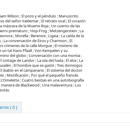
lliam Wilson ; El pozo y el péndulo ; Manuscrito
so del señor Valdemar ; El retrato oval ; El corazón
La máscara de la Muerte Roja ; Un cuento de las
ierro prematuro ; Hop-Frog ; Metzengerstein ; La
eonora ; Morella ; Berenice ; Ligeia ; La caída de la
 ; La conversación de Eiros y Charmion ; El
os crímenes de la calle Morgue ; El misterio de
 un tal Hans Pfaall ; Von Kempelen y su
camino del globo ; Conversación con una momia ;
 cottage de Landor ; La isla del hada ; El alce ; La
Jerusalén ; El hombre que se gastó ; Tres domingos
l diablo en el campanario ; El sistema del doctor
lo ; Mixtificación ; Por qué el pequeño francés
de L’Omelette ; Cuatro bestias en una autobiografía
 la manera de Blackwood ; Una malaventura ; Los
 Notas.
ios ( 0 )