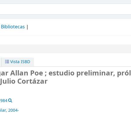
álogo
Bibliotecas
Vista ISBD
ar Allan Poe ; estudio preliminar, pró
Julio Cortázar
1984
lar,
2004-