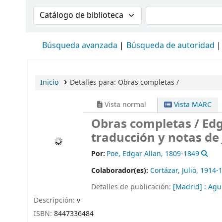
Buscar en el catálogo por:
Buscar en el cat
Búsqueda avanzada
Búsqueda de autoridad
Inicio
Detalles para:
Obras completas /
Vista normal
Vista MARC
Obras completas /
Edg
traducción y notas de 
Por:
Poe, Edgar Allan
, 1809-1849
Colaborador(es):
Cortázar, Julio
, 1914-
Detalles de publicación:
[Madrid] :
Agui
Descripción:
v
ISBN:
8447336484