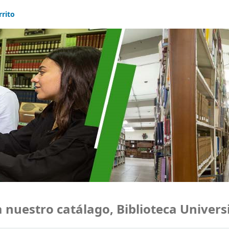
rrito
uestro catálago, Biblioteca Universid