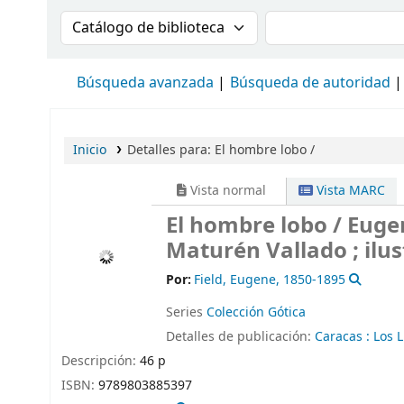
Buscar en el catálogo por:
Buscar en el cat
Búsqueda avanzada
Búsqueda de autoridad
Inicio
Detalles para:
El hombre lobo /
Vista normal
Vista MARC
El hombre lobo /
Eugen
Maturén Vallado ; ilus
Por:
Field, Eugene
, 1850-1895
Series
Colección Gótica
Detalles de publicación:
Caracas :
Los L
Descripción:
46 p
ISBN:
9789803885397