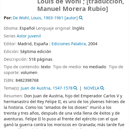
Louis de Wohl ; [traducción,
Manuel Morera Rubio]
Por:
De Wohl, Louis
, 1903-1961
[autor]
Idioma:
Español
Lenguaje original:
Inglés
Series
Astor juvenil
Editor:
Madrid, España :
Ediciones Palabra,
2004
Edición:
Séptima edición
Descripción:
518 páginas
Tipo de contenido:
texto
Tipo de medio:
no mediado
Tipo de
soporte:
volumen
ISBN:
8482398768
Tema(s):
Juan de Austria, 1547-1578
NOVELA
Resumen:
Don Juan de Austria, hijo del Emperador Carlos V y
hermanastro del Rey Felipe II, es uno de los jóvenes héroes de
la historia. Como los "amados de los dioses" murió a los
treinta y tres años, después de una vida llena de éxitos y de
aventuras. Felipe II lo puso al frente del ejército con el que
ganó la guerra contra los moriscos en Granada; más tarde fue