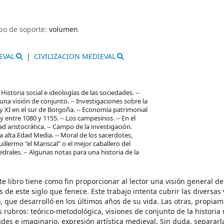
po de soporte:
volumen
EVAL
CIVILIZACION MEDIEVAL
- Historia social e ideologías de las sociedades. --
 una visión de conjunto. -- Investigaciones sobre la
X y XI en el sur de Borgoña. -- Economía patrimonial
entre 1080 y 1155. -- Los campesinos. -- En el
dad aristocrática. -- Campo de la investigación.
a alta Edad Media. -- Moral de los sacerdotes,
illermo "el Mariscal" o el mejor caballero del
tedrales. -- Algunas notas para una historia de la
e libro tiene como fin proporcionar al lector una visión general de
e este siglo que fenece. Este trabajo intenta cubrir las diversas 
, que desarrolló en los últimos años de su vida. Las otras, propia
 rubros: teórico-metodológica, visiones de conjunto de la historia
des e imaginario, expresión artística medieval. Sin duda, separarl