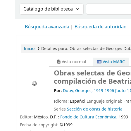
Buscar en el catálogo por:
Buscar en el cat
Búsqueda avanzada
Búsqueda de autoridad
Inicio
Detalles para:
Obras selectas de Georges Dub
Vista normal
Vista MARC
Obras selectas de Ge
compilación de Beatriz
Por:
Duby, Georges
, 1919-1996
[autor]
Idioma:
Español
Lenguaje original:
Fra
Series
Sección de obras de historia
Editor:
México, D.F. :
Fondo de Cultura Económica,
1999
Fecha de copyright:
©1999