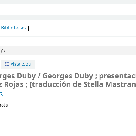
álogo
Bibliotecas
y /
Vista ISBD
orges Duby /
Georges Duby ; presentac
 Rojas ; [traducción de Stella Mastran
ncés