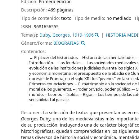
Edición:
Primera edición
Descripción:
469 páginas
Tipo de contenido:
texto
Tipo de medio:
no mediado
Ti
ISBN:
9681656555
Tema(s):
Duby, Georges, 1919-1996
HISTORIA MEDI
Género/Forma:
BIOGRAFIAS
Contenidos:
El placer del historiador. -- Historia de las mentalidades. -
Introducción. -- Los feudales. -- Las sociedades medievales :
evolución de las instituciones judiciales durante los siglos 
y economía monetaria : el presupuesto de la abadía de Cluny 
noreste de Francia, en el siglo XII : los "jóvenes" en la socie
Primeras enunciaciones. -- El matrimonio en la sociedad de l
moral de los guerreros. -- Poder privado, poder público. -- Gu
mundo. -- Leonor. -- Isolda. -- Rigor. -- Los tiempos de las ca
sensibilidad al paisaje.
Resumen:
La selección de textos que presentamos en est
Georges Duby, uno de los medievalistas más importantes d
de su producción, incluyendo una de carácter biográfico
historiográficas, quedan comprendidas en los siguientes
temas diversos de historia social y económica, mentalida