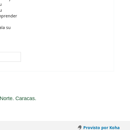
u
su
omprender
ala su
a Norte. Caracas.
Provisto por Koha