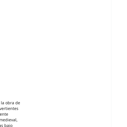
 la obra de
vertientes
mente
 medieval,
as bajo