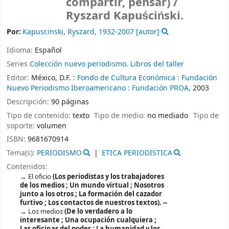
compartir, pensar)
/
Ryszard Kapuściński.
Por:
Kapuscinski, Ryszard
, 1932-2007
[autor]
Idioma:
Español
Series
Colección nuevo periodismo. Libros del taller
Editor:
México, D.F. :
Fondo de Cultura Económica :
Fundación
Nuevo Periodismo Iberoamericano :
Fundación PROA,
2003
Descripción:
90 páginas
Tipo de contenido:
texto
Tipo de medio:
no mediado
Tipo de
soporte:
volumen
ISBN:
9681670914
Tema(s):
PERIODISMO
ETICA PERIODISTICA
Contenidos:
El oficio
(Los periodistas y los trabajadores
de los medios ; Un mundo virtual ; Nosotros
junto a los otros ; La formación del cazador
furtivo ; Los contactos de nuestros textos). --
Los medios
(De lo verdadero a lo
interesante ; Una ocupación cualquiera ;
Las oficinas del poder ; La humanidad y los