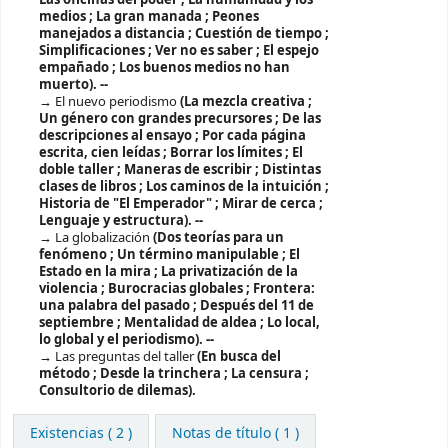
medios ; La gran manada ; Peones
manejados a distancia ; Cuestión de tiempo ;
Simplificaciones ; Ver no es saber ; El espejo
empañado ; Los buenos medios no han
muerto). --
El nuevo periodismo
(La mezcla creativa ;
Un género con grandes precursores ; De las
descripciones al ensayo ; Por cada página
escrita, cien leídas ; Borrar los límites ; El
doble taller ; Maneras de escribir ; Distintas
clases de libros ; Los caminos de la intuición ;
Historia de "El Emperador" ; Mirar de cerca ;
Lenguaje y estructura). --
La globalización
(Dos teorías para un
fenómeno ; Un término manipulable ; El
Estado en la mira ; La privatización de la
violencia ; Burocracias globales ; Frontera:
una palabra del pasado ; Después del 11 de
septiembre ; Mentalidad de aldea ; Lo local,
lo global y el periodismo). --
Las preguntas del taller
(En busca del
método ; Desde la trinchera ; La censura ;
Consultorio de dilemas).
Existencias
( 2 )
Notas de título ( 1 )