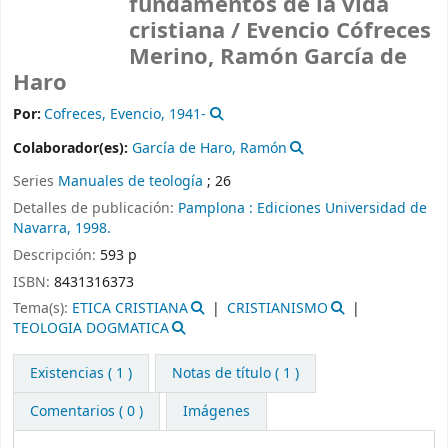
fundamentos de la vida
cristiana /
Evencio Cófreces
Merino, Ramón García de
Haro
Por:
Cofreces, Evencio
, 1941-
Colaborador(es):
García de Haro, Ramón
Series
Manuales de teología
; 26
Detalles de publicación:
Pamplona :
Ediciones Universidad de
Navarra,
1998.
Descripción:
593 p
ISBN:
8431316373
Tema(s):
ETICA CRISTIANA
CRISTIANISMO
TEOLOGIA DOGMATICA
Existencias
( 1 )
Notas de título ( 1 )
Comentarios ( 0 )
Imágenes