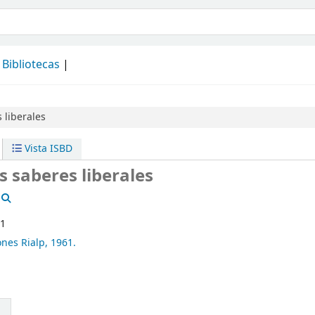
álogo
Bibliotecas
 liberales
Vista ISBD
s saberes liberales
 1
ones Rialp,
1961.