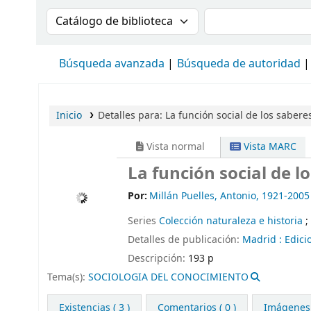
Buscar en el catálogo por:
Buscar en el cat
Búsqueda avanzada
Búsqueda de autoridad
Inicio
Detalles para:
La función social de los saberes
Vista normal
Vista MARC
La función social de lo
Por:
Millán Puelles, Antonio
, 1921-2005
Series
Colección naturaleza e historia
;
Detalles de publicación:
Madrid :
Edici
Descripción:
193 p
Tema(s):
SOCIOLOGIA DEL CONOCIMIENTO
Existencias
( 3 )
Comentarios ( 0 )
Imágenes