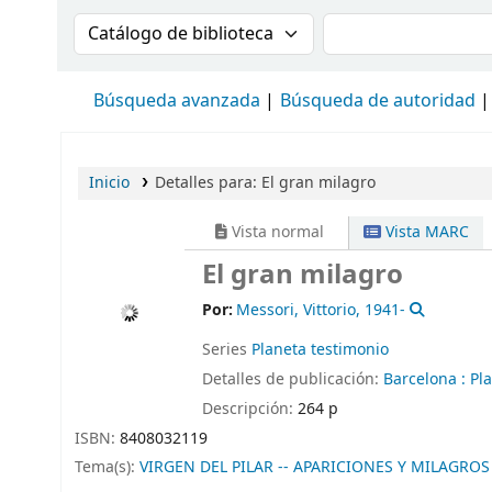
Buscar en el catálogo por:
Buscar en el cat
Búsqueda avanzada
Búsqueda de autoridad
Inicio
Detalles para:
El gran milagro
Vista normal
Vista MARC
El gran milagro
Por:
Messori, Vittorio
, 1941-
Series
Planeta testimonio
Detalles de publicación:
Barcelona :
Pl
Descripción:
264 p
ISBN:
8408032119
Tema(s):
VIRGEN DEL PILAR -- APARICIONES Y MILAGROS