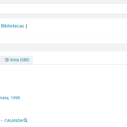
álogo
Bibliotecas
Vista ISBD
aneta,
1999.
 -- CALANDA