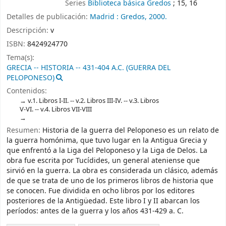
Series
Biblioteca básica Gredos
; 15, 16
Detalles de publicación:
Madrid :
Gredos,
2000.
Descripción:
v
ISBN:
8424924770
Tema(s):
GRECIA -- HISTORIA -- 431-404 A.C. (GUERRA DEL
PELOPONESO)
Contenidos:
v.1. Libros I-II. -- v.2. Libros III-IV. -- v.3. Libros
V-VI. -- v.4. Libros VII-VIII
Resumen:
Historia de la guerra del Peloponeso es un relato de
la guerra homónima, que tuvo lugar en la Antigua Grecia y
que enfrentó a la Liga del Peloponeso y la Liga de Delos. La
obra fue escrita por Tucídides, un general ateniense que
sirvió en la guerra. La obra es considerada un clásico, además
de que se trata de uno de los primeros libros de historia que
se conocen. Fue dividida en ocho libros por los editores
posteriores de la Antigüedad. Este libro I y II abarcan los
períodos: antes de la guerra y los años 431-429 a. C.