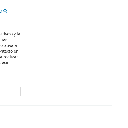
AD
ativos) y la
tive
orativa a
ontexto en
a realizar
decir,