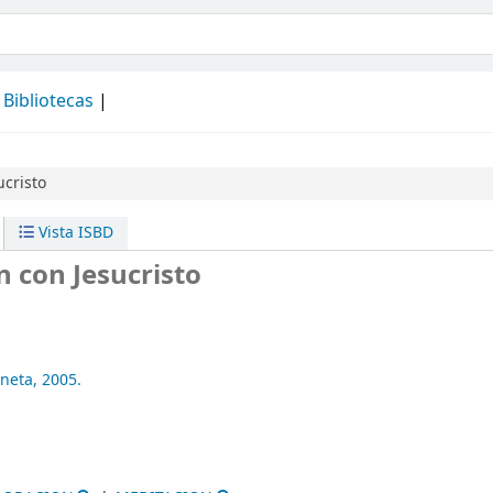
álogo
Bibliotecas
ucristo
Vista ISBD
n con Jesucristo
aneta,
2005.