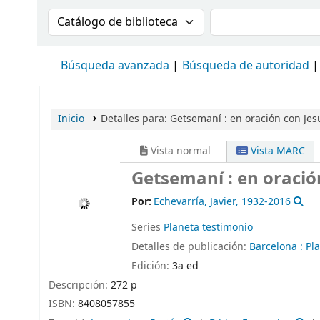
Buscar en el catálogo por:
Buscar en el cat
Búsqueda avanzada
Búsqueda de autoridad
Inicio
Detalles para:
Getsemaní :
en oración con Jes
Vista normal
Vista MARC
Getsemaní : en oració
Por:
Echevarría, Javier
, 1932-2016
Series
Planeta testimonio
Detalles de publicación:
Barcelona :
Pl
Edición:
3a ed
Descripción:
272 p
ISBN:
8408057855