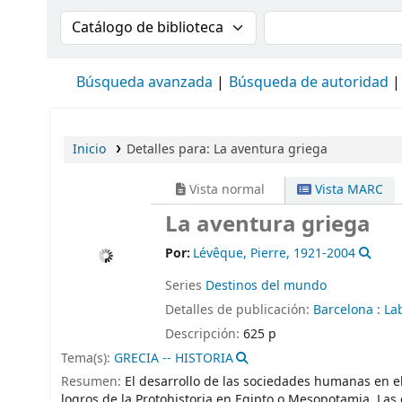
Buscar en el catálogo por:
Buscar en el cat
Búsqueda avanzada
Búsqueda de autoridad
Inicio
Detalles para:
La aventura griega
Vista normal
Vista MARC
La aventura griega
Por:
Lévêque, Pierre
, 1921-2004
Series
Destinos del mundo
Detalles de publicación:
Barcelona :
La
Descripción:
625 p
Tema(s):
GRECIA -- HISTORIA
Resumen:
El desarrollo de las sociedades humanas en el 
logros de la Protohistoria en Egipto o Mesopotamia, La