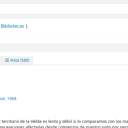
álogo
Bibliotecas
Vista ISBD
bor,
1968.
territorio de la Hélde es lento y débil si lo comparamos con los m
s excavaciones afectadas desde comienzos de nuestro siglo nos per