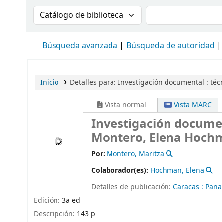
Buscar en el catálogo por:
Buscar en el cat
Búsqueda avanzada
Búsqueda de autoridad
Inicio
Detalles para:
Investigación documental :
téc
Vista normal
Vista MARC
Investigación documen
Montero, Elena Hoch
Por:
Montero, Maritza
Colaborador(es):
Hochman, Elena
Detalles de publicación:
Caracas :
Pana
Edición:
3a ed
Descripción:
143 p