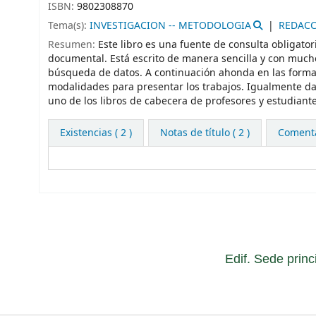
ISBN:
9802308870
Tema(s):
INVESTIGACION -- METODOLOGIA
REDACC
Resumen:
Este libro es una fuente de consulta obligato
documental. Está escrito de manera sencilla y con mucho
búsqueda de datos. A continuación ahonda en las formas
modalidades para presentar los trabajos. Igualmente da
uno de los libros de cabecera de profesores y estudiante
Existencias
( 2 )
Notas de título ( 2 )
Comentar
Edif. Sede princ