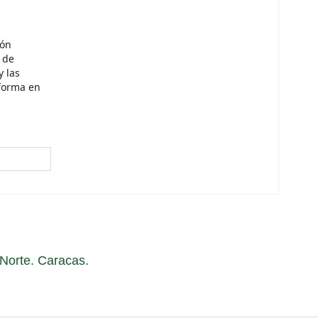
ión
 de
y las
sforma en
a Norte. Caracas.