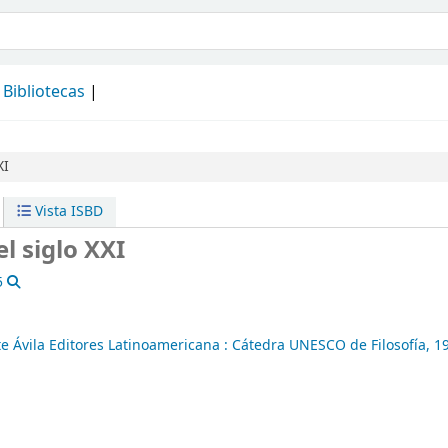
álogo
Bibliotecas
XI
Vista ISBD
l siglo XXI
5
e Ávila Editores Latinoamericana :
Cátedra UNESCO de Filosofía,
1