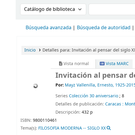
Buscar en el catálogo por:
Buscar en el cat
Búsqueda avanzada
Búsqueda de autoridad
Inicio
Detalles para:
Invitación al pensar del siglo X
Vista normal
Vista MARC
Invitación al pensar de
Por:
Mayz Vallenilla, Ernesto
, 1925-201
Series
Colección 30 aniversario
; 8
Detalles de publicación:
Caracas :
Mont
Descripción:
432 p
ISBN:
9800110461
Tema(s):
FILOSOFIA MODERNA -- SIGLO XX