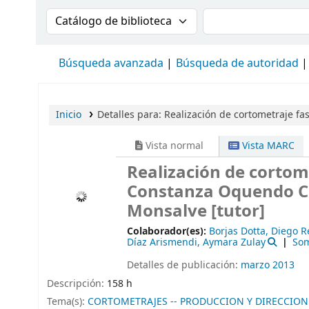
Buscar en el catálogo por:
Buscar en el cat
Búsqueda avanzada
Búsqueda de autoridad
Inicio
Detalles para:
Realización de cortometraje fa
Vista normal
Vista MARC
Realización de cortom
Constanza Oquendo C
Monsalve [tutor]
Colaborador(es):
Borjas Dotta, Diego 
Díaz Arismendi, Aymara Zulay
Som
Detalles de publicación:
marzo 2013
Descripción:
158 h
Tema(s):
CORTOMETRAJES -- PRODUCCION Y DIRECCION