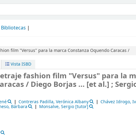
álogo
Bibliotecas
shion film "Versus" para la marca Constanza Oquendo Caracas /
Vista ISBD
etraje fashion film "Versus" para la 
aracas /
Diego Borjas ... [et al.] ; Sergi
René
Contreras Padilla, Verónica Albany
Chávez Idrogo, I
eso, Bárbara
Monsalve, Sergio
[tutor]