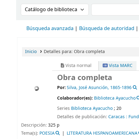
Buscar en el catálogo por:
Buscar en el cat
Búsqueda avanzada
Búsqueda de autoridad
Inicio
Detalles para:
Obra completa
Vista normal
Vista MARC
Obra completa
Por:
Silva, José Asunción
, 1865-1896
Colaborador(es):
Biblioteca Ayacucho
Series
Biblioteca Ayacucho
; 20
Detalles de publicación:
Caracas :
Fund
Descripción:
325 p
Tema(s):
POESIA
LITERATURA HISPANOAMERICANA