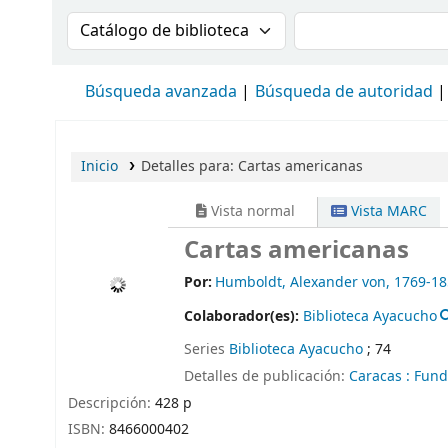
Buscar en el catálogo por:
Buscar en el cat
Búsqueda avanzada
Búsqueda de autoridad
Inicio
Detalles para:
Cartas americanas
Vista normal
Vista MARC
Cartas americanas
Por:
Humboldt, Alexander von
, 1769-1
Colaborador(es):
Biblioteca Ayacucho
Series
Biblioteca Ayacucho
; 74
Detalles de publicación:
Caracas :
Fund
Descripción:
428 p
ISBN:
8466000402