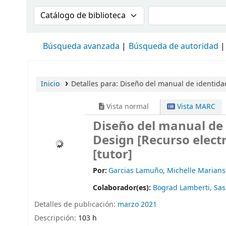
Buscar en el catálogo por:
Buscar en el cat
Búsqueda avanzada
Búsqueda de autoridad
Inicio
Detalles para:
Diseño del manual de identida
Vista normal
Vista MARC
Diseño del manual de 
Design
[Recurso elect
[tutor]
Por:
Garcias Lamuño, Michelle Marians
Colaborador(es):
Bograd Lamberti, Sa
Detalles de publicación:
marzo 2021
Descripción:
103 h