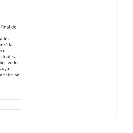
Final de
dades,
ndrá la
ere
actuales,
ios en los
 cuyo
e estos ser