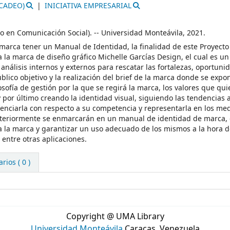
CADEO)
INICIATIVA EMPRESARIAL
do en Comunicación Social). -- Universidad Monteávila, 2021.
arca tener un Manual de Identidad, la finalidad de este Proyecto 
 la marca de diseño gráfico Michelle Garcías Design, el cual es un
nálisis internos y externos para rescatar las fortalezas, oportuni
blico objetivo y la realización del brief de la marca donde se expo
osofía de gestión por la que se regirá la marca, los valores que qui
 por último creando la identidad visual, siguiendo las tendencias 
erenciarla con respecto a su competencia y representarla en los med
nteriormente se enmarcarán en un manual de identidad de marca,
 a la marca y garantizar un uso adecuado de los mismos a la hora d
 entre otras aplicaciones.
ios ( 0 )
Copyright @ UMA Library
Universidad Monteávila
Caracas, Venezuela