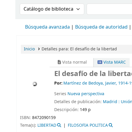
Buscar en el catálogo por:
Buscar en el cat
Búsqueda avanzada
Búsqueda de autoridad
Inicio
Detalles para:
El desafío de la libertad
Vista normal
Vista MARC
El desafío de la libert
Por:
Martínez de Bedoya, Javier
, 1914-
Series
Nueva perspectiva
Detalles de publicación:
Madrid :
Unión
Descripción:
149 p
ISBN:
8472090159
Tema(s):
LIBERTAD
FILOSOFIA POLITICA