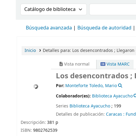
Buscar en el catálogo por:
Buscar en el cat
Búsqueda avanzada
Búsqueda de autoridad
Inicio
Detalles para:
Los desencontrados ; Llegaron 
Vista normal
Vista MARC
Los desencontrados ; 
Por:
Monteforte Toledo, Mario
Colaborador(es):
Biblioteca Ayacucho
Series
Biblioteca Ayacucho
; 199
Detalles de publicación:
Caracas :
Fund
Descripción:
381 p
ISBN:
9802762539