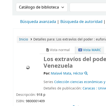
Buscar en el catálogo por:
Buscar en el cat
Búsqueda avanzada
Búsqueda de autoridad
Inicio
Detalles para:
Los extravíos del poder :
eufori
Vista normal
Vista MARC
Los extravíos del pode
Venezuela
Por:
Malavé Mata, Héctor
Series
Colección ciencias económicas y 
Detalles de publicación:
Caracas :
Unive
Descripción:
918 p
ISBN:
9800001409