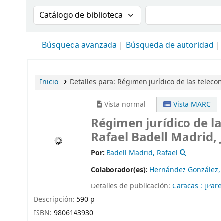
Buscar en el catálogo por:
Buscar en el cat
Búsqueda avanzada
Búsqueda de autoridad
Inicio
Detalles para:
Régimen jurídico de las teleco
Vista normal
Vista MARC
Régimen jurídico de l
Rafael Badell Madrid,
Por:
Badell Madrid, Rafael
Colaborador(es):
Hernández González, 
Detalles de publicación:
Caracas :
[Pare
Descripción:
590 p
ISBN:
9806143930