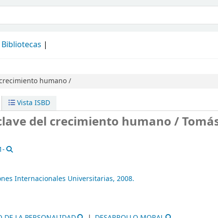
álogo
Bibliotecas
l crecimiento humano /
Vista ISBD
, clave del crecimiento humano /
Tomá
1-
ones Internacionales Universitarias,
2008.
 DE LA PERSONALIDAD
DESARROLLO MORAL