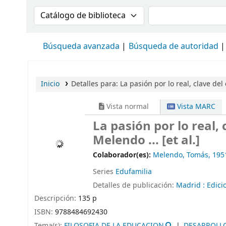
Buscar en el catálogo por:
Buscar en el cat
Búsqueda avanzada
Búsqueda de autoridad
Inicio
Detalles para:
La pasión por lo real, clave de
Vista normal
Vista MARC
La pasión por lo real
Melendo ... [et al.]
Colaborador(es):
Melendo, Tomás
, 195
Series
Edufamilia
Detalles de publicación:
Madrid :
Edici
Descripción:
135 p
ISBN:
9788484692430
Tema(s):
FILOSOFIA DE LA EDUCACION
DESARROLLO