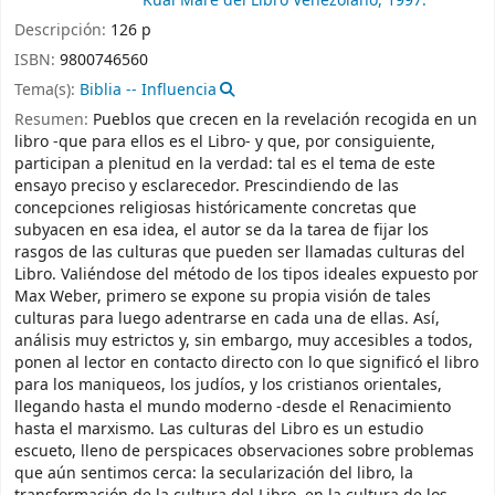
Kuai Mare del Libro Venezolano,
1997.
Descripción:
126 p
ISBN:
9800746560
Tema(s):
Biblia -- Influencia
Resumen:
Pueblos que crecen en la revelación recogida en un
libro -que para ellos es el Libro- y que, por consiguiente,
participan a plenitud en la verdad: tal es el tema de este
ensayo preciso y esclarecedor. Prescindiendo de las
concepciones religiosas históricamente concretas que
subyacen en esa idea, el autor se da la tarea de fijar los
rasgos de las culturas que pueden ser llamadas culturas del
Libro. Valiéndose del método de los tipos ideales expuesto por
Max Weber, primero se expone su propia visión de tales
culturas para luego adentrarse en cada una de ellas. Así,
análisis muy estrictos y, sin embargo, muy accesibles a todos,
ponen al lector en contacto directo con lo que significó el libro
para los maniqueos, los judíos, y los cristianos orientales,
llegando hasta el mundo moderno -desde el Renacimiento
hasta el marxismo. Las culturas del Libro es un estudio
escueto, lleno de perspicaces observaciones sobre problemas
que aún sentimos cerca: la secularización del libro, la