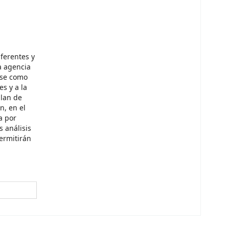
ferentes y
a agencia
rse como
s y a la
plan de
n, en el
a por
 análisis
permitirán