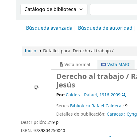
Buscar en el catálogo por:
Buscar en el cat
Búsqueda avanzada
Búsqueda de autoridad
Inicio
Detalles para:
Derecho al trabajo /
Vista normal
Vista MARC
Derecho al trabajo /
R
Jesús
Por:
Caldera, Rafael
, 1916-2009
Series
Biblioteca Rafael Caldera
; 9
Detalles de publicación:
Caracas :
Cyng
Descripción:
219 p
ISBN:
9789804250040